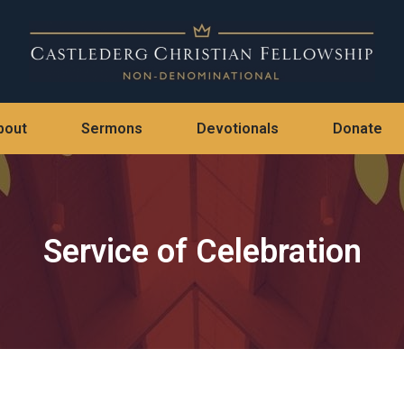
bout
Sermons
Devotionals
Donate
Service of Celebration